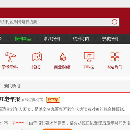
录
报刊新品
浙江报刊
杭州订阅
宁波报刊
学术学科
报纸
商业财经
IT科技
本站热门
新民晚报
江老年报
在线订报/订阅
已下架
报适合老年人阅读，是以全省九百多万老年人为读者对象的综合性报纸。
---
价格
¥
（
由于报刊要求等原因，部分起报日
以受理后显示时间为