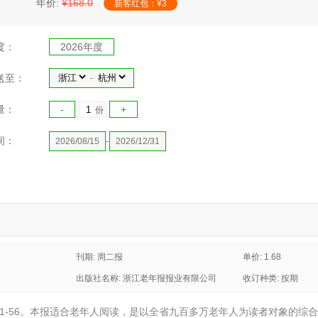
年价:
¥168.0
新客红包：¥3
度：
2026年度
送至：
-
量：
-
+
份
间：
-
2026/08/15
2026/12/31
刊期: 周二报
单价: 1.68
出版社名称: 浙江老年报报业有限公司
收订种类: 按期
1-56。本报适合老年人阅读，是以全省九百多万老年人为读者对象的综