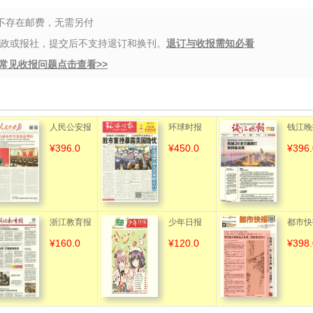
都不存在邮费，无需另付
邮政或报社，提交后不支持退订和换刊。
退订与收报需知必看
常见收报问题点击查看>>
人民公安报
环球时报
钱江晚
¥396.0
¥450.0
¥396.
浙江教育报
少年日报
都市快
¥160.0
¥120.0
¥398.