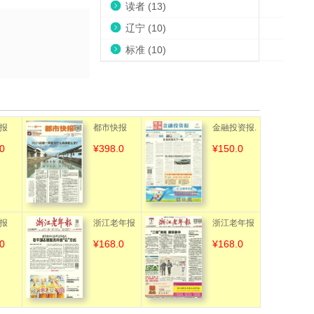
读者 (13)
辽宁 (10)
标准 (10)
报
都市快报
金融投资报.
0
¥398.0
¥150.0
周末证券
报
浙江老年报
浙江老年报
0
¥168.0
¥168.0