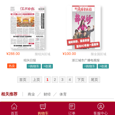
¥288.00
¥100.00
限绍兴区域
限全国区域
绍兴日报
浙江城市广播电视报
热卖
+购物车
+收藏
+购物车
+收藏
首页
上页
1
2
3
4
下页
尾页
相关推荐
商业
财经
体育
首页
购物车
订单
客服中心