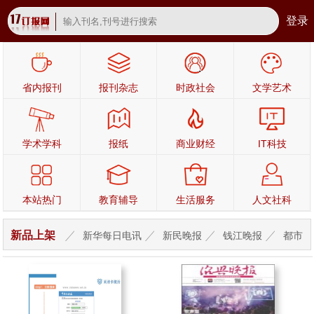
登录
省内报刊
报刊杂志
时政社会
文学艺术
学术学科
报纸
商业财经
IT科技
本站热门
教育辅导
生活服务
人文社科
新品上架
新华每日电讯
新民晚报
钱江晚报
都市
快报
北京青年报
姑苏晚报
杭州日报
宁波晚报